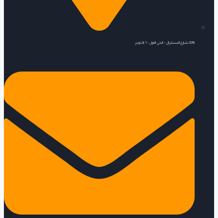
876 شارع السنترال - الحي الاول - ٦ اكتوبر