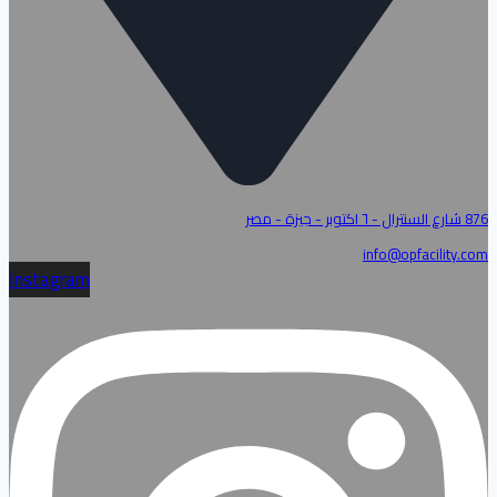
876 شارع السنترال - ٦ اكتوبر - جيزة - مصر
info@opfacility.com
Instagram