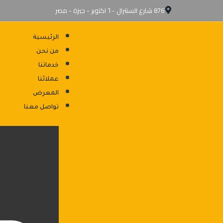
876 شارع السنترال - ٦ اكتوبر - جيزة - مصر
الرئيسية
من نحن
خدماتنا
عملائنا
المعرض
تواصل معنا