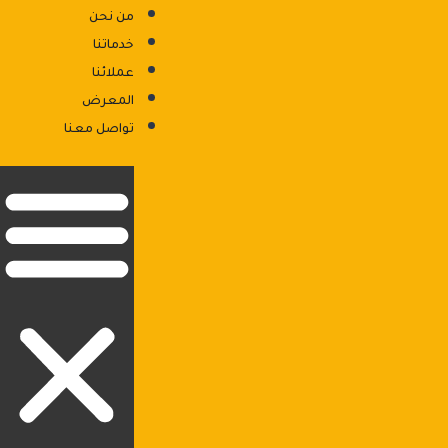
من نحن
خدماتنا
عملائنا
المعرض
876 شارع السنترال - الحي الاول - ٦ اكتوبر
تواصل معنا