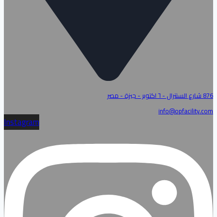
876 شارع السنترال - ٦ اكتوبر - جيزة - مصر
info@opfacility.com
Instagram