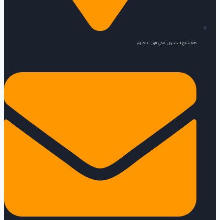
876 شارع السنترال - الحي الاول - ٦ اكتوبر