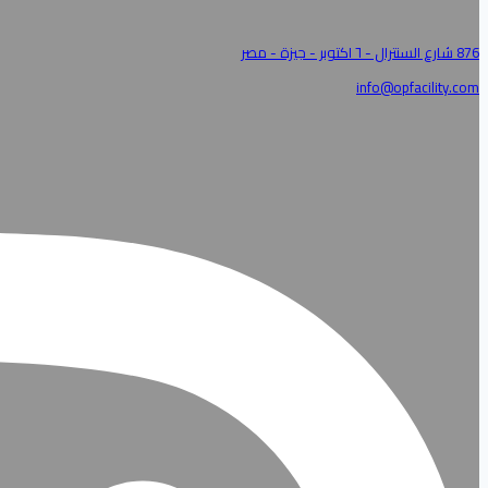
876 شارع السنترال - ٦ اكتوبر - جيزة - مصر
info@opfacility.com