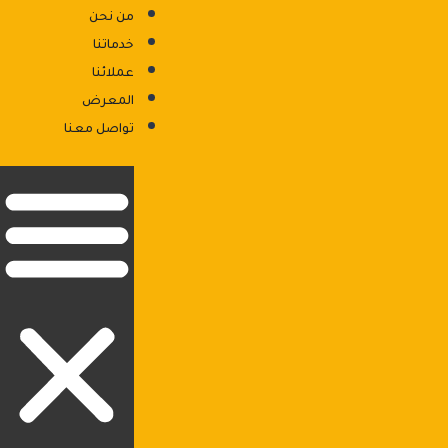
من نحن
خدماتنا
عملائنا
المعرض
876 شارع السنترال - الحي الاول - ٦ اكتوبر
تواصل معنا