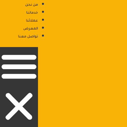
من نحن
خدماتنا
عملائنا
المعرض
876 شارع السنترال - الحي الاول - ٦ اكتوبر
تواصل معنا