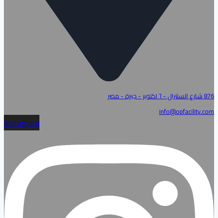
876 شارع السنترال - ٦ اكتوبر - جيزة - مصر
info@opfacility.com
Instagram