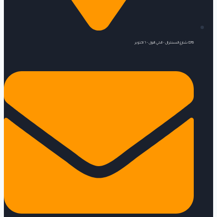
876 شارع السنترال - الحي الاول - ٦ اكتوبر