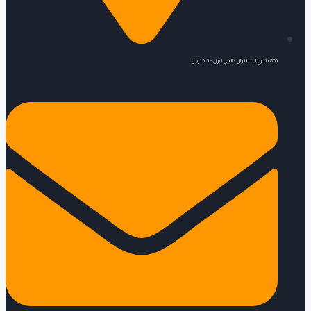
876 شارع السنترال - الحي الاول - ٦ اكتوبر