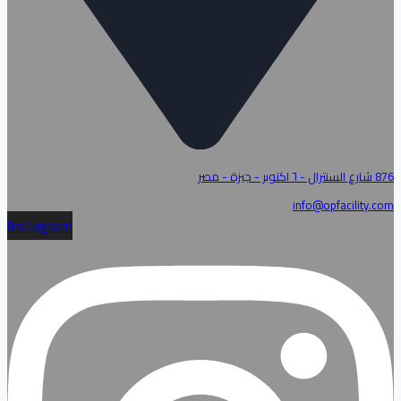
876 شارع السنترال - ٦ اكتوبر - جيزة - مصر
info@opfacility.com
Instagram