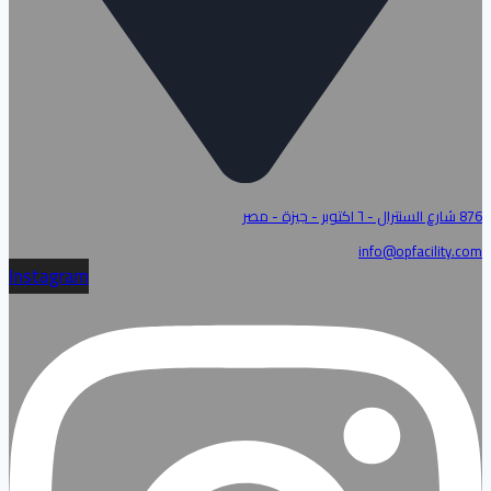
876 شارع السنترال - ٦ اكتوبر - جيزة - مصر
info@opfacility.com
Instagram