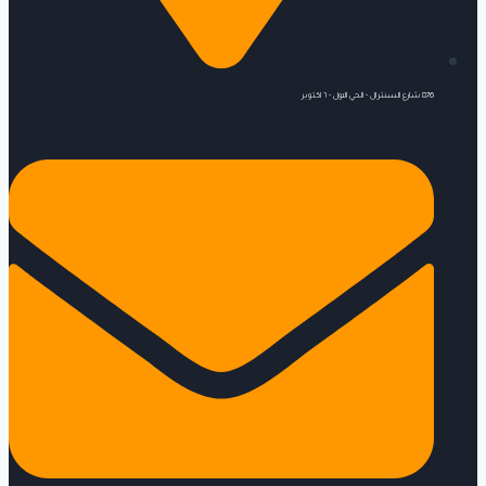
876 شارع السنترال - الحي الاول - ٦ اكتوبر