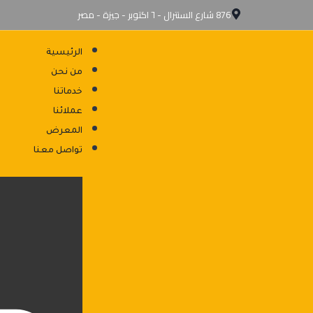
876 شارع السنترال - ٦ اكتوبر - جيزة - مصر
الرئيسية
من نحن
خدماتنا
عملائنا
المعرض
تواصل معنا