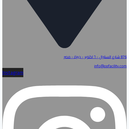
876 شارع السنترال - ٦ اكتوبر - جيزة - مصر
info@opfacility.com
Instagram