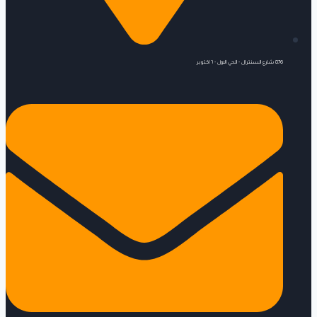
876 شارع السنترال - الحي الاول - ٦ اكتوبر